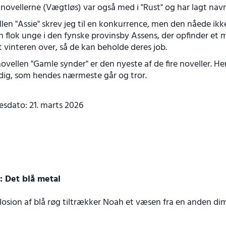
 novellerne (Vægtløs) var også med i "Rust" og har lagt navn
len "Assie" skrev jeg til en konkurrence, men den nåede ikke
 flok unge i den fynske provinsby Assens, der opfinder et 
 vinteren over, så de kan beholde deres job.
novellen "Gamle synder" er den nyeste af de fire noveller. H
dig, som hendes nærmeste går og tror.
esdato: 21. marts 2026
 Det blå metal
plosion af blå røg tiltrækker Noah et væsen fra en anden 