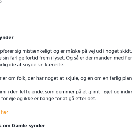
6
ynder
fører sig mistænkeligt og er måske på vej ud i noget skidt, J
 sin farlige fortid frem i lyset. Og så er der manden med fler
rlig ide at snyde sin kæreste.
rier om folk, der har noget at skjule, og en om en farlig plan,
rimi i den lette ende, som gemmer på et glimt i øjet og ind
 for øje og ikke er bange for at gå efter det.
 her
ts om Gamle synder