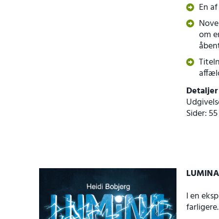
En af
Novel
om en
åbent
Titel
affæl
Detaljer
Udgivels
Sider: 55
LUMINA:
I en eks
farligere.