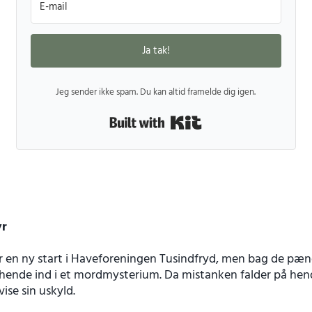
Ja tak!
Jeg sender ikke spam. Du kan altid framelde dig igen.
Built with Kit
yr
er en ny start i Haveforeningen Tusindfryd, men bag de pæ
hende ind i et mordmysterium. Da mistanken falder på he
vise sin uskyld.