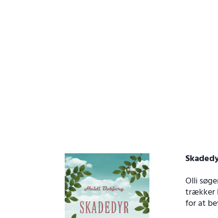
Skaded
Olli søg
trækker 
for at be