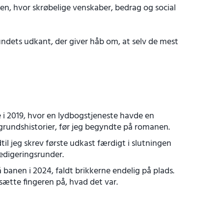
en, hvor skrøbelige venskaber, bedrag og social
dets udkant, der giver håb om, at selv de mest
 i 2019, hvor en lydbogstjeneste havde en
grundshistorier, før jeg begyndte på romanen.
ndtil jeg skrev første udkast færdigt i slutningen
edigeringsrunder.
anen i 2024, faldt brikkerne endelig på plads.
ætte fingeren på, hvad det var.