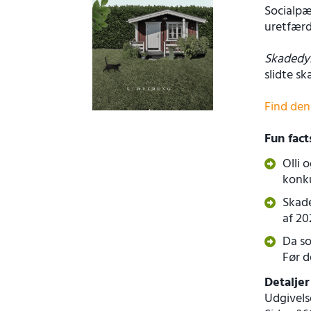
Socialpæ
uretfærd
Skadedy
slidte s
Find den
Fun fac
Olli 
konku
Skade
af 20
Da so
Før d
Detaljer
Udgivels