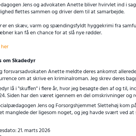
dagogen Jens og advokaten Anette bliver hvirvlet ind i sag
ighed flettes sammen og driver dem til at samarbejde.
r
er en skæv, varm og spændingsfyldt hyggekrimi fra samfun
kæbner kan få en chance for at slå nye rødder.
 her
ts om Skadedyr
og forsvarsadvokaten Anette meldte deres ankomst allerede
rrence om at skrive en kriminalroman. Jeg skrev deres bag
dyr lå i "skuffen" i flere år, hvor jeg besøgte den af og til, i
24. Siden har den været igennem en del omskrivninger og r
cialpædagogen Jens og Forsorgshjemmet Slettehøj kom på b
et manglede der ligesom noget, og jeg havde svært ved at s
esdato: 21. marts 2026